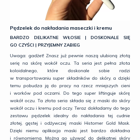
Pędzelek do nakładania maseczki i kremu
BARDZO DELIKATNE WŁOSIE | DOSKONALE SIĘ
GO CZYŚCI | PRZYJEMNY ZABIEG
Uwaga: gadżet! Znasz już pewnie naszą ulubioną złotą
serię na skórę wokół oczu. Ta seria jest pełna złota
koloidalnego, które doskonale sobie radzi
w transportowaniu super składników do skóry, a dzięki
temu pobudza ją do pracy na rzecz mniejszych cieni
i worków pod oczami. Do tego super liftinguje skórę
wokół oczu. Ta złota seria składa się z maski do skóry
wokół oczu i kremu pod oczy. Teraz dokładamy do tego
zestawu pędzelek idealny do nakładania tej cudnie
złotej, gęstej i odżywczej maski Histomer Gold Mask.
Dzięki niemu aplikacja maski jest bardzo dokładna
i równomierna. Można go używać do delikatnej skóry