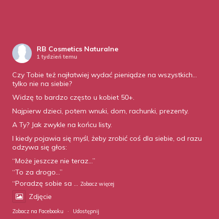
RB Cosmetics Naturalne
1 tydzień temu
Czy Tobie też najłatwiej wydać pieniądze na wszystkich…
tylko nie na siebie?
Widzę to bardzo często u kobiet 50+.
Najpierw dzieci, potem wnuki, dom, rachunki, prezenty.
A Ty? Jak zwykle na końcu listy.
I kiedy pojawia się myśl, żeby zrobić coś dla siebie, od razu
odzywa się głos:
“Może jeszcze nie teraz…”
“To za drogo…”
“Poradzę sobie sa
...
Zobacz więcej
Zdjęcie
Zobacz na Facebooku
·
Udostępnij