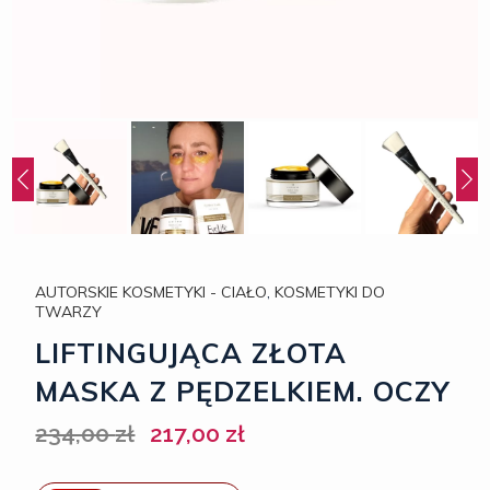
AUTORSKIE KOSMETYKI - CIAŁO
,
KOSMETYKI DO
TWARZY
LIFTINGUJĄCA ZŁOTA
MASKA Z PĘDZELKIEM. OCZY
234,00
zł
217,00
zł
Pierwotna
Aktualna
cena
cena
wynosiła:
wynosi: