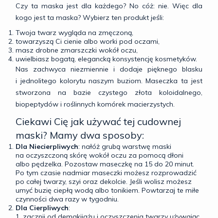
Czy ta maska jest dla każdego? No cóż: nie. Więc dla
kogo jest ta maska? Wybierz ten produkt jeśli:
Twoja twarz wygląda na zmęczoną,
towarzyszą Ci cienie albo worki pod oczami,
masz drobne zmarszczki wokół oczu,
uwielbiasz bogatą, elegancką konsystencję kosmetyków.
Nas zachwyca niezmiennie i dodaje pięknego blasku
i jednolitego kolorytu naszym buziom. Maseczka ta jest
stworzona na bazie czystego złota koloidalnego,
biopeptydów i roślinnych komórek macierzystych.
Ciekawi Cię jak używać tej cudownej
maski? Mamy dwa sposoby:
Dla Niecierpliwych
: nałóż grubą warstwę maski
na oczyszczoną skórę wokół oczu za pomocą dłoni
albo pędzelka. Pozostaw maseczkę na 15 do 20 minut.
Po tym czasie nadmiar maseczki możesz rozprowadzić
po całej twarzy, szyi oraz dekolcie. Jeśli wolisz możesz
umyć buzię ciepłą wodą albo tonikiem. Powtarzaj te miłe
czynności dwa razy w tygodniu.
Dla Cierpliwych
:
zacznij od demakijażu i oczyszczenia twarzy używając