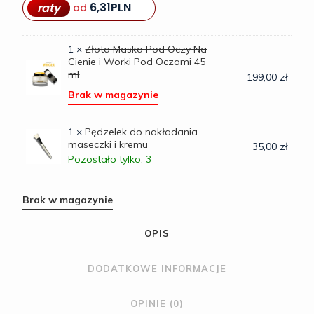
6,31
PLN
raty
od
234,00 zł.
217,00 zł.
1 ×
Złota Maska Pod Oczy Na
Cienie i Worki Pod Oczami 45
ml
199,00
zł
Brak w magazynie
1 ×
Pędzelek do nakładania
maseczki i kremu
35,00
zł
Pozostało tylko: 3
Brak w magazynie
OPIS
DODATKOWE INFORMACJE
OPINIE (0)