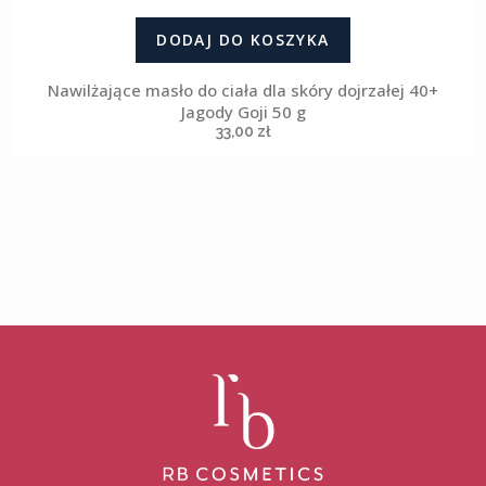
DODAJ DO KOSZYKA
Nawilżające masło do ciała dla skóry dojrzałej 40+
Jagody Goji 50 g
33,00
zł