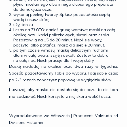
płynu micelarnego albo innego ulubionego preparatu
do demakijażu oczu.
wykonaj peeling twarzy. Spłucz pozostałości ciepłą
wodą i osusz skórę.
użyj toniku
i czas na ZŁOTO: nanieś grubą warstwę maski na całą
okolicę oczu, kości policzkowych, skroni oraz czoła.
Pozostaw ją na 15 do 20 minut. Napij się wody,
poczytaj albo potańcz: masz dla siebie 20 minut.
po tym czasie wmasuj maskę delikatnymi ruchami
dłoni w całą twarz, szyję i dekolt. Zostaw to dobro
na całą noc. Niech pracuje dla Twojej skóry.
Maskę nakładaj na okolice oczu dwa razy w tygodniu.
Sposób pozostawiamy Tobie do wyboru. I daj sobie czas:
po 2-3 razach zobaczysz poprawę w wyglądzie skóry.
I uważaj, aby maska nie dostała się do oczu: to nie tam
ma zadziałać. Niech korzysta z niej skóra wokół oczu.
Wyprodukowane we Włoszech | Producent: Valetudo srl
Divisione Histomer |