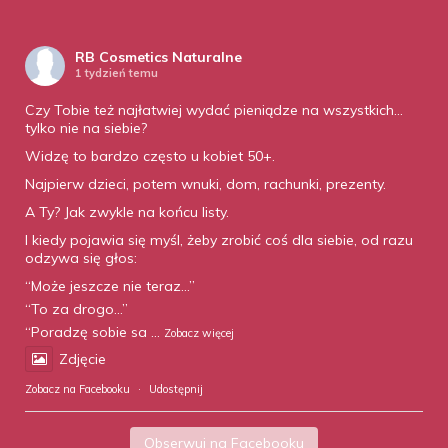
RB Cosmetics Naturalne
1 tydzień temu
Czy Tobie też najłatwiej wydać pieniądze na wszystkich…
tylko nie na siebie?
Widzę to bardzo często u kobiet 50+.
Najpierw dzieci, potem wnuki, dom, rachunki, prezenty.
A Ty? Jak zwykle na końcu listy.
I kiedy pojawia się myśl, żeby zrobić coś dla siebie, od razu
odzywa się głos:
“Może jeszcze nie teraz…”
“To za drogo…”
“Poradzę sobie sa
...
Zobacz więcej
Zdjęcie
Zobacz na Facebooku
·
Udostępnij
Obserwuj na Facebooku