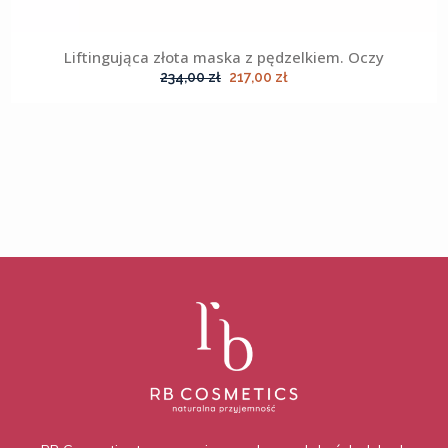
Liftingująca złota maska z pędzelkiem. Oczy
Pierwotna
Aktualna
234,00
zł
217,00
zł
cena
cena
wynosiła:
wynosi:
234,00 zł.
217,00 zł.