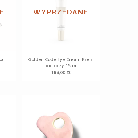
E
WYPRZEDANE
ka
Golden Code Eye Cream Krem
pod oczy 15 ml
ktualna
188,00
zł
ena
ynosi:
7,00 zł.