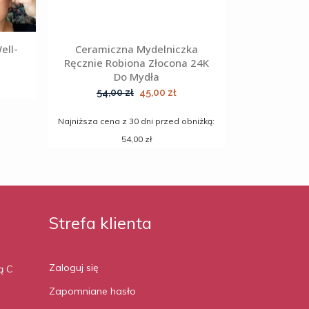
ell-
Ceramiczna Mydelniczka
Ręcznie Robiona Złocona 24K
Do Mydła
Pierwotna
Aktualna
54,00
zł
45,00
zł
cena
cena
Najniższa cena z 30 dni przed obniżką:
wynosiła:
wynosi:
54,00 zł
54,00 zł.
45,00 zł.
Strefa klienta
Zaloguj się
ą C
Zapomniane hasło