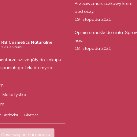
Przeciwzmarszczkowy krem
pod oczy.
19 listopada 2021
Opinia o maśle do ciała. Spra
nas.
RB Cosmetics Naturalne
1 dzień temu
18 listopada 2021
entarzu szczegóły do zakupu
spaniałego żelu do mycia
,
am
- Masażystka
ilm
a Facebooku
·
Udostępnij
Obserwuj na Facebooku