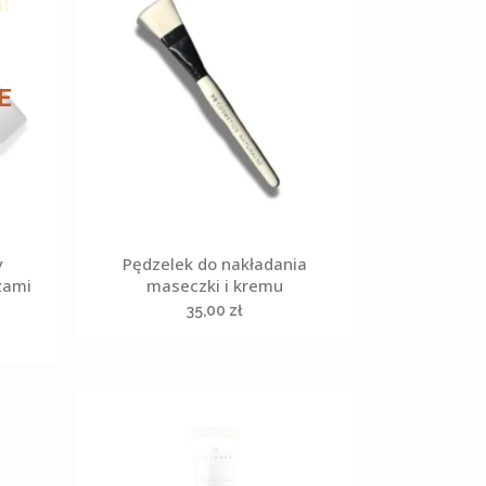
E
y
Pędzelek do nakładania
zami
maseczki i kremu
35,00
zł