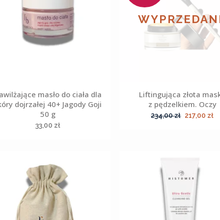
WYPRZEDAN
awilżające masło do ciała dla
Liftingująca złota mas
kóry dojrzałej 40+ Jagody Goji
z pędzelkiem. Oczy
50 g
Pierwotna
A
234,00
zł
217,00
zł
33,00
zł
cena
c
wynosiła:
w
234,00 zł.
21