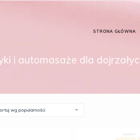
STRONA GŁÓWNA
ki i automasaże dla dojrzałyc
ortuj wg popularności