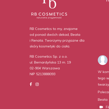
RB Cosmetics to my, znajome
od ponad dwóch dekad, Beata
i Renata. Tworzymy przyjazne dla
skóry kosmetyki do ciała.
RB Cosmetics Sp. z o.o.
ul. Bernardyńska 13 m. 19
02-904 Warszawa
W kom
NIP 5213888093
tego w
twarzy
Polec
Beata 
F