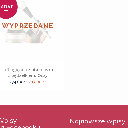
RABAT
WYPRZEDANE
Liftingująca złota maska
z pędzelkiem. Oczy
Pierwotna
Aktualna
234,00
zł
217,00
zł
cena
cena
wynosiła:
wynosi:
234,00 zł.
217,00 zł.
Wpisy
Najnowsze wpisy
na Facebooku