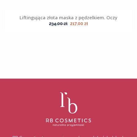
Liftingująca złota maska z pędzelkiem. Oczy
Pierwotna
Aktualna
234,00
zł
217,00
zł
cena
cena
wynosiła:
wynosi:
234,00 zł.
217,00 zł.