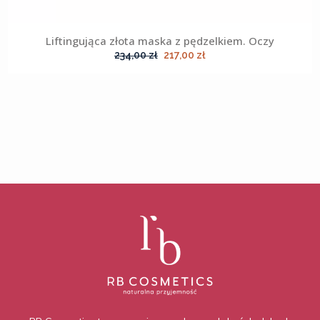
Liftingująca złota maska z pędzelkiem. Oczy
Pierwotna
Aktualna
234,00
zł
217,00
zł
cena
cena
wynosiła:
wynosi:
234,00 zł.
217,00 zł.