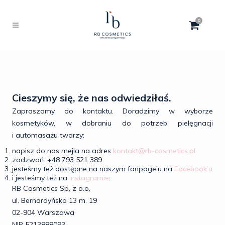
0
Cieszymy się, że nas odwiedziłaś.
Zapraszamy do kontaktu. Doradzimy w wyborze
kosmetyków, w dobraniu do potrzeb pielęgnacji
i automasażu twarzy:
napisz do nas mejla na adres
kontakt@rb-cosmetics.pl
zadzwoń: +48 793 521 389
jesteśmy też dostępne na naszym fanpage’u na
Facebook’u
i jesteśmy też na
Instagramie
.
RB Cosmetics Sp. z o.o.
ul. Bernardyńska 13 m. 19
02-904 Warszawa
NIP 5213888093