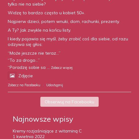
tylko nie na siebie?
Widzę to bardzo często u kobiet 50+.
Najpierw dzieci, potem wnuki, dom, rachunki, prezenty.
A Ty? Jak zwykle na końcu listy.
I kiedy pojawia się myśl, żeby zrobić coś dla siebie, od razu
odzywa się głos:
“Może jeszcze nie teraz…”
“To za drogo…”
“Poradzę sobie sa
...
Zobacz więcej
Zdjęcie
Zobacz na Facebooku
·
Udostępnij
Obserwuj na Facebooku
Najnowsze wpisy
Kremy rozjaśniające z witaminą C
1 kwietnia 2022