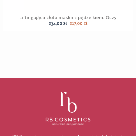
Liftingująca złota maska z pędzelkiem. Oczy
Pierwotna
Aktualna
234,00
zł
217,00
zł
cena
cena
wynosiła:
wynosi:
234,00 zł.
217,00 zł.