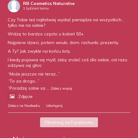
RB Cosmetics Naturalne
1 tydzień temu
Czy Tobie też najłatwiej wydać pieniądze na wszystkich…
tylko nie na siebie?
Widzę to bardzo często u kobiet 50+.
Najpierw dzieci, potem wnuki, dom, rachunki, prezenty.
A Ty? Jak zwykle na końcu listy.
I kiedy pojawia się myśl, żeby zrobić coś dla siebie, od razu
odzywa się głos:
“Może jeszcze nie teraz…”
“To za drogo…”
“Poradzę sobie sa
...
Zobacz więcej
Zdjęcie
Zobacz na Facebooku
·
Udostępnij
Obserwuj na Facebooku