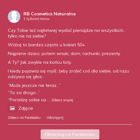
RB Cosmetics Naturalne
1 tydzień temu
Czy Tobie też najłatwiej wydać pieniądze na wszystkich…
tylko nie na siebie?
Widzę to bardzo często u kobiet 50+.
Najpierw dzieci, potem wnuki, dom, rachunki, prezenty.
A Ty? Jak zwykle na końcu listy.
I kiedy pojawia się myśl, żeby zrobić coś dla siebie, od razu
odzywa się głos:
“Może jeszcze nie teraz…”
“To za drogo…”
“Poradzę sobie sa
...
Zobacz więcej
Zdjęcie
Zobacz na Facebooku
·
Udostępnij
Obserwuj na Facebooku