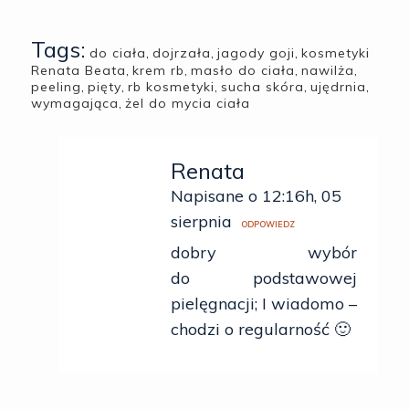
Tags:
do ciała
,
dojrzała
,
jagody goji
,
kosmetyki
Renata Beata
,
krem rb
,
masło do ciała
,
nawilża
,
peeling
,
pięty
,
rb kosmetyki
,
sucha skóra
,
ujędrnia
,
wymagająca
,
żel do mycia ciała
Renata
Napisane o 12:16h, 05
sierpnia
ODPOWIEDZ
dobry wybór
do podstawowej
pielęgnacji; I wiadomo –
chodzi o regularność 🙂