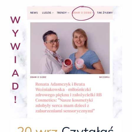
20 wrz
Czytałaś