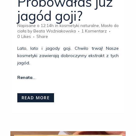
Próbowałaś już
jagód goji?
Napisane o 12:14h
in
kosmetyki naturalne
,
Masło do
ciała
by
Beata Woźniakowska
1 Komentarz
0
Likes
Share
Lato, lato i jagody goji. Chwilo trwaj! Nasze
kosmetyki zawierają dobroczynny ekstrakt z tych
jagód.
Renata
...
READ MORE