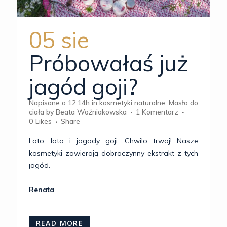
05 sie
Próbowałaś już
jagód goji?
Napisane o 12:14h
in
kosmetyki naturalne
,
Masło do
ciała
by
Beata Woźniakowska
1 Komentarz
0
Likes
Share
Lato, lato i jagody goji. Chwilo trwaj! Nasze
kosmetyki zawierają dobroczynny ekstrakt z tych
jagód.
Renata
...
READ MORE