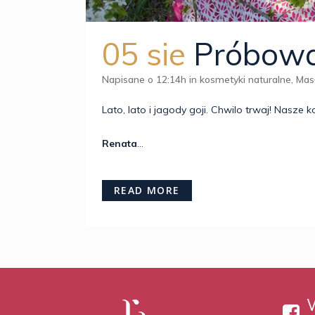
05 sie
Próbował
Napisane o 12:14h
in
kosmetyki naturalne
,
Masł
Lato, lato i jagody goji. Chwilo trwaj! Nasze
Renata
...
READ MORE