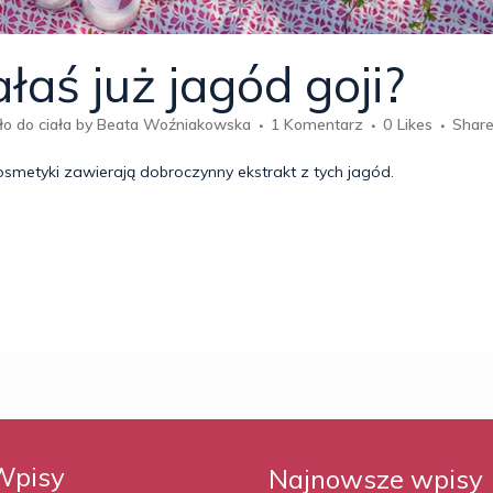
aś już jagód goji?
o do ciała
by
Beata Woźniakowska
1 Komentarz
0
Likes
Shar
 kosmetyki zawierają dobroczynny ekstrakt z tych jagód.
Wpisy
Najnowsze wpisy