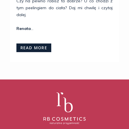
Czy na pewno robisz to dobrze? O co chodzi z
tym peelingiem do ciała? Daj mi chwilę i czytaj
dalej.
Renata
...
READ MORE