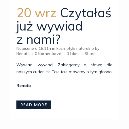
20 wrz
Czytałaś
już wywiad
z nami?
Napisane o 18:11h
in
kosmetyki naturalne
by
Renata
0 Komentarze
0
Likes
Share
Wywiad, wywiad! Zabiegamy o sławę dla
naszych cudeniek. Tak, tak: mówimy o tym głośno.
Renata
...
READ MORE