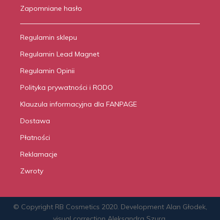
Zapomniane hasło
Regulamin sklepu
Regulamin Lead Magnet
Regulamin Opinii
Polityka prywatności i RODO
Klauzula informacyjna dla FANPAGE
Dostawa
Płatności
Reklamacje
Zwroty
© Copyright RB Cosmetics 2020. Development
Alan Głodek
,
visual correction
Aleksandra Szura.