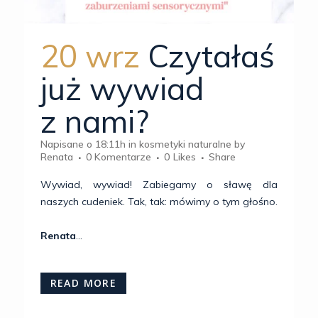
20 wrz
Czytałaś
już wywiad
z nami?
Napisane o 18:11h
in
kosmetyki naturalne
by
Renata
0 Komentarze
0
Likes
Share
Wywiad, wywiad! Zabiegamy o sławę dla
naszych cudeniek. Tak, tak: mówimy o tym głośno.
Renata
...
READ MORE