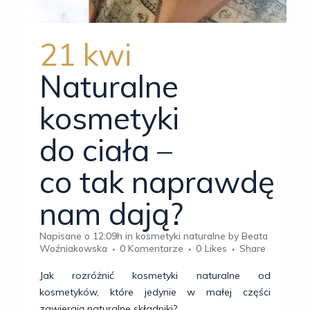
21 kwi
Naturalne
kosmetyki
do ciała –
co tak naprawdę
nam dają?
Napisane o 12:09h
in
kosmetyki naturalne
by
Beata
Woźniakowska
0 Komentarze
0
Likes
Share
Jak rozróżnić kosmetyki naturalne od
kosmetyków, które jedynie w małej części
zawierają naturalne składniki?