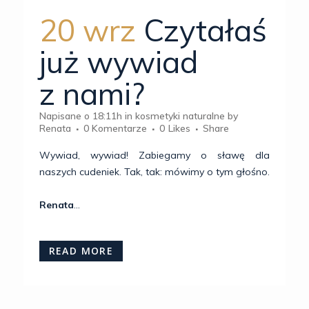
20 wrz
Czytałaś
już wywiad
z nami?
Napisane o 18:11h
in
kosmetyki naturalne
by
Renata
0 Komentarze
0
Likes
Share
Wywiad, wywiad! Zabiegamy o sławę dla
naszych cudeniek. Tak, tak: mówimy o tym głośno.
Renata
...
READ MORE