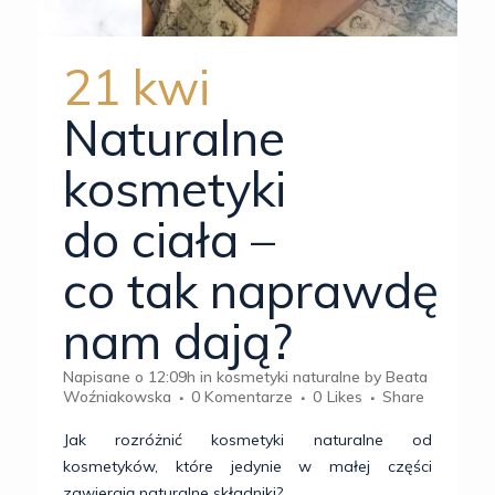
21 kwi
Naturalne
kosmetyki
do ciała –
co tak naprawdę
nam dają?
Napisane o 12:09h
in
kosmetyki naturalne
by
Beata
Woźniakowska
0 Komentarze
0
Likes
Share
Jak rozróżnić kosmetyki naturalne od
kosmetyków, które jedynie w małej części
zawierają naturalne składniki?