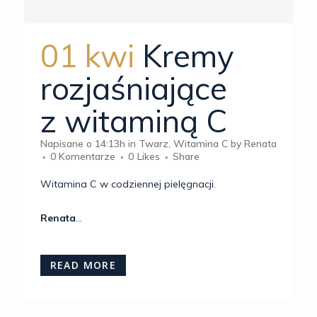
01 kwi
Kremy
rozjaśniające
z witaminą C
Napisane o 14:13h
in
Twarz
,
Witamina C
by
Renata
0 Komentarze
0
Likes
Share
Witamina C w codziennej pielęgnacji.
Renata
...
READ MORE