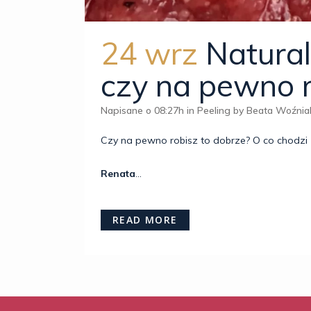
24 wrz
Natural
czy na pewno r
Napisane o 08:27h
in
Peeling
by
Beata Woźni
Czy na pewno robisz to dobrze? O co chodzi z 
Renata
...
READ MORE