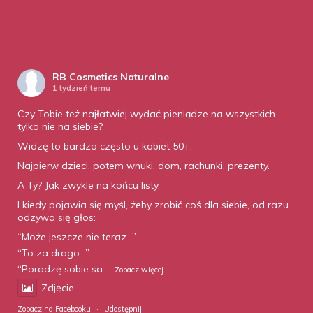
RB Cosmetics Naturalne
1 tydzień temu
Czy Tobie też najłatwiej wydać pieniądze na wszystkich…
tylko nie na siebie?
Widzę to bardzo często u kobiet 50+.
Najpierw dzieci, potem wnuki, dom, rachunki, prezenty.
A Ty? Jak zwykle na końcu listy.
I kiedy pojawia się myśl, żeby zrobić coś dla siebie, od razu
odzywa się głos:
“Może jeszcze nie teraz…”
“To za drogo…”
“Poradzę sobie sa
...
Zobacz więcej
Zdjęcie
Zobacz na Facebooku
·
Udostępnij