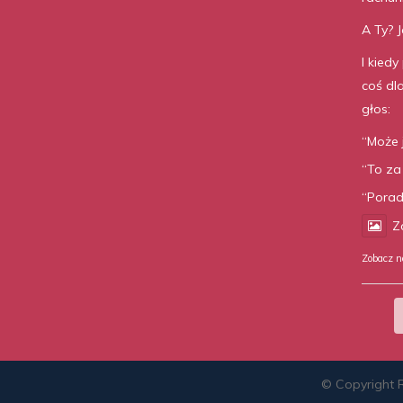
A Ty? J
I kiedy
coś dl
głos:
“Może 
“To za
“Porad
Z
Zobacz n
© Copyright 