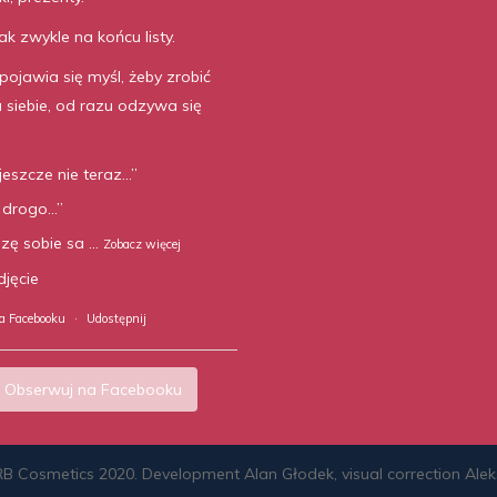
ak zwykle na końcu listy.
 pojawia się myśl, żeby zrobić
a siebie, od razu odzywa się
jeszcze nie teraz…”
 drogo…”
zę sobie sa
...
Zobacz więcej
djęcie
a Facebooku
·
Udostępnij
Obserwuj na Facebooku
RB Cosmetics 2020. Development
Alan Głodek
,
visual correction
Alek