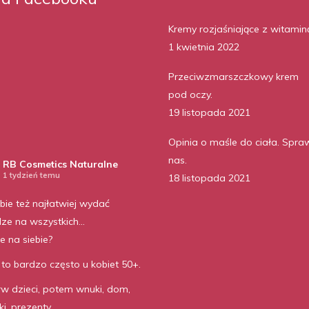
Kremy rozjaśniające z witamin
1 kwietnia 2022
Przeciwzmarszczkowy krem
pod oczy.
19 listopada 2021
Opinia o maśle do ciała. Spra
nas.
RB Cosmetics Naturalne
1 tydzień temu
18 listopada 2021
bie też najłatwiej wydać
dze na wszystkich…
ie na siebie?
to bardzo często u kobiet 50+.
rw dzieci, potem wnuki, dom,
i, prezenty.