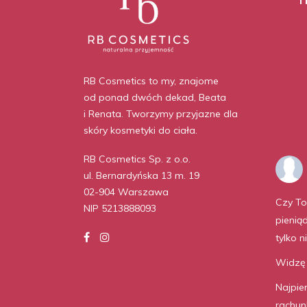
RB Cosmetics to my, znajome
od ponad dwóch dekad, Beata
i Renata. Tworzymy przyjazne dla
skóry kosmetyki do ciała.
RB Cosmetics Sp. z o.o.
ul. Bernardyńska 13 m. 19
02-904 Warszawa
Czy To
NIP 5213888093
pienią
tylko n
Widzę 
Najpie
rachunk