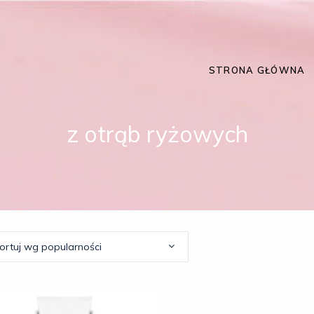
STRONA GŁÓWNA
z otrąb ryżowych
ortuj wg popularności