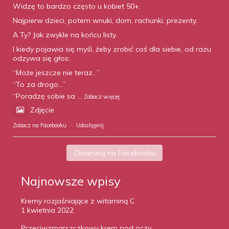
Widzę to bardzo często u kobiet 50+.
Najpierw dzieci, potem wnuki, dom, rachunki, prezenty.
A Ty? Jak zwykle na końcu listy.
I kiedy pojawia się myśl, żeby zrobić coś dla siebie, od razu
odzywa się głos:
“Może jeszcze nie teraz…”
“To za drogo…”
“Poradzę sobie sa
...
Zobacz więcej
Zdjęcie
Zobacz na Facebooku
·
Udostępnij
Obserwuj na Facebooku
Najnowsze wpisy
Kremy rozjaśniające z witaminą C
1 kwietnia 2022
Przeciwzmarszczkowy krem pod oczy.