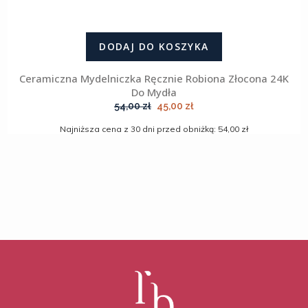
DODAJ DO KOSZYKA
Ceramiczna Mydelniczka Ręcznie Robiona Złocona 24K
Do Mydła
Pierwotna
Aktualna
54,00
zł
45,00
zł
cena
cena
wynosiła:
wynosi:
Najniższa cena z 30 dni przed obniżką: 54,00 zł
54,00 zł.
45,00 zł.