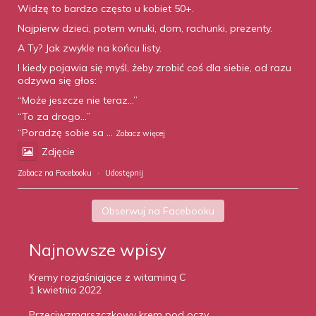
Widzę to bardzo często u kobiet 50+.
Najpierw dzieci, potem wnuki, dom, rachunki, prezenty.
A Ty? Jak zwykle na końcu listy.
I kiedy pojawia się myśl, żeby zrobić coś dla siebie, od razu
odzywa się głos:
“Może jeszcze nie teraz…”
“To za drogo…”
“Poradzę sobie sa
...
Zobacz więcej
Zdjęcie
Zobacz na Facebooku
·
Udostępnij
Obserwuj na Facebooku
Najnowsze wpisy
Kremy rozjaśniające z witaminą C
1 kwietnia 2022
Przeciwzmarszczkowy krem pod oczy.