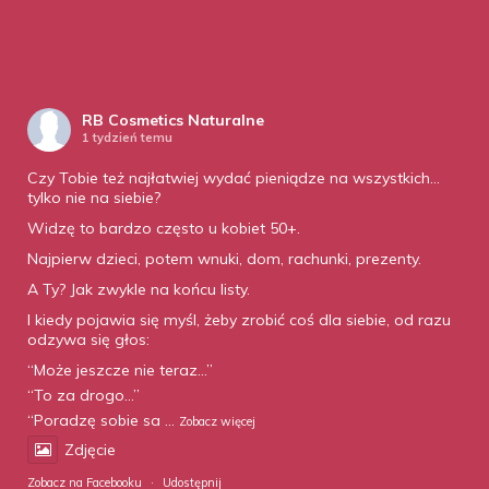
RB Cosmetics Naturalne
1 tydzień temu
Czy Tobie też najłatwiej wydać pieniądze na wszystkich…
tylko nie na siebie?
Widzę to bardzo często u kobiet 50+.
Najpierw dzieci, potem wnuki, dom, rachunki, prezenty.
A Ty? Jak zwykle na końcu listy.
I kiedy pojawia się myśl, żeby zrobić coś dla siebie, od razu
odzywa się głos:
“Może jeszcze nie teraz…”
“To za drogo…”
“Poradzę sobie sa
...
Zobacz więcej
Zdjęcie
Zobacz na Facebooku
·
Udostępnij