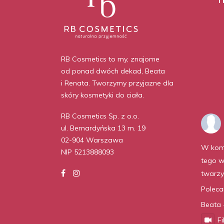
RB Cosmetics to my, znajome
od ponad dwóch dekad, Beata
i Renata. Tworzymy przyjazne dla
skóry kosmetyki do ciała.
RB Cosmetics Sp. z o.o.
ul. Bernardyńska 13 m. 19
02-904 Warszawa
W kom
NIP 5213888093
tego w
twarzy
Polec
Beata 
F