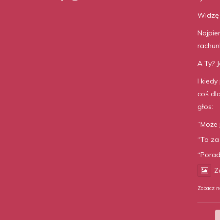
Widzę 
Najpie
rachunk
A Ty? J
I kiedy
coś dl
głos:
“Może 
“To za
“Porad
Z
Zobacz n