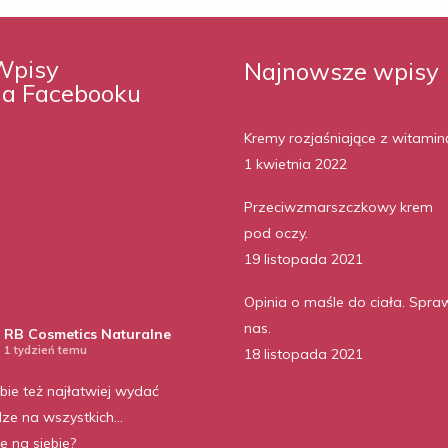
Wpisy
Najnowsze wpisy
na Facebooku
Kremy rozjaśniające z witamin
1 kwietnia 2022
Przeciwzmarszczkowy krem
pod oczy.
19 listopada 2021
Opinia o maśle do ciała. Spra
nas.
RB Cosmetics Naturalne
1 tydzień temu
18 listopada 2021
bie też najłatwiej wydać
dze na wszystkich…
ie na siebie?