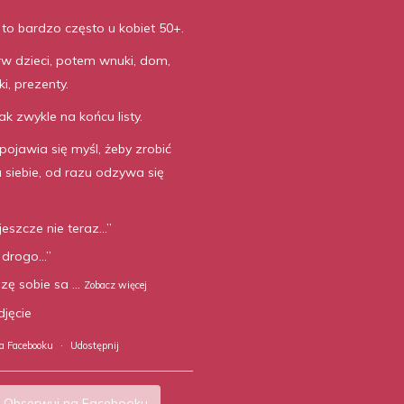
to bardzo często u kobiet 50+.
rw dzieci, potem wnuki, dom,
i, prezenty.
ak zwykle na końcu listy.
 pojawia się myśl, żeby zrobić
a siebie, od razu odzywa się
jeszcze nie teraz…”
 drogo…”
zę sobie sa
...
Zobacz więcej
djęcie
a Facebooku
·
Udostępnij
Obserwuj na Facebooku